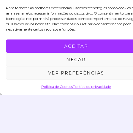
e
c
o
e
Para fornecer as melhores experiências, usamos tecnologias como cookies 
r
o
u
d
armazenar e/ou acessar informações do dispositivo. O consentimento para
e
m
tecnologias nos permitirá processar dados como comportamento de nave
e
s
p
ou IDs exclusivos neste site. Não consentir ou retirar o consentimento pode 
r
o
e
r
negativamente certos recursos e funções.
a
u
o
m
s
al
u
ACEITAR
v
e
a
o
o
NEGAR
e
s
t
s
VER PREFERÊNCIAS
n
e
e
c
m
Política de Cookies
Política de privacidade
a
u
a
A
h
n
e
T