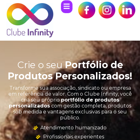
Ir
para
o
conteúdo
Crie o seu
Portfólio de
Produtos Personalizados!
Transforme sua associação, sindicato ou empresa
em referência de valor. Com o Clube Infinity, você
cria seu próprio
portfólio de produtos
personalizados
com gestão completa, produtos
sob medida e vantagens exclusivas para o seu
público.
Atendimento humanizado
Profissionais experientes