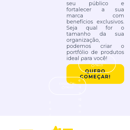
seu público e
fortalecer a sua
marca com
benefícios exclusivos.
Seja qual for o
tamanho da sua
organização,
podemos criar o
portfólio de produtos
ideal para você!
começar!
Quero
QUERO
COMEÇAR!
e.
começar!
d
Quero
a
id
s.
al
e
u
t
q
n
começar!
começar!
e
Quero
Quero
a