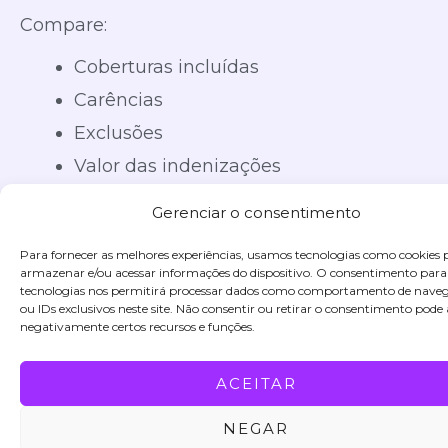
Compare:
Coberturas incluídas
Carências
Exclusões
Valor das indenizações
Serviços adicionais
Gerenciar o consentimento
Para fornecer as melhores experiências, usamos tecnologias como cookies 
Escolha uma corretora confiável
armazenar e/ou acessar informações do dispositivo. O consentimento para
tecnologias nos permitirá processar dados como comportamento de nave
ou IDs exclusivos neste site. Não consentir ou retirar o consentimento pode 
Contar com orientação especializada faz
negativamente certos recursos e funções.
diferença na hora de encontrar o plano ideal.
ACEITAR
Uma corretora experiente ajuda a comparar
NEGAR
opções e identificar o seguro mais adequado